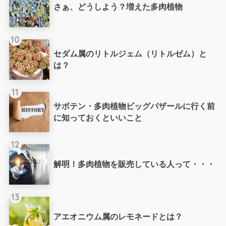
さぁ、どうしよう？増えた多肉植物
10
セダム属のリトルジェム（リトルゼム）と
は？
11
サボテン・多肉植物ビッグバザールに行く前
に知っておくといいこと
12
解明！多肉植物を販売している人って・・・
13
アエオニウム属のレモネードとは？