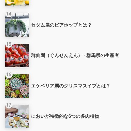
14
セダム属のビアホップとは？
15
群仙園（ぐんせんえん） - 群馬県の生産者
16
エケベリア属のクリスマスイブとは？
17
においが特徴的な6つの多肉植物